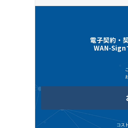
電子契約・
WAN-Si
コス