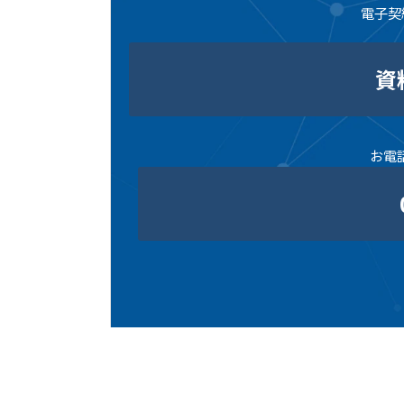
電子契
資
お電