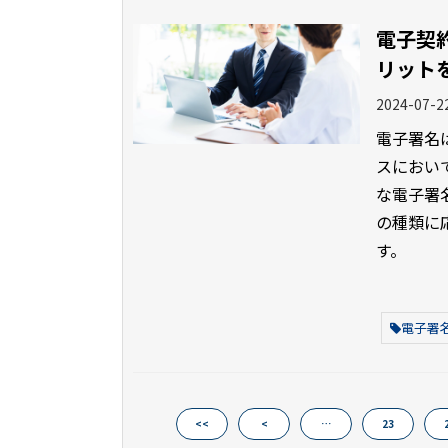
電子契
リット
2024-07-2
電子署名
スにおい
な電子署
の種類に
す。
電子署
<<
<
…
23