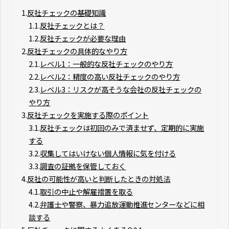
1.
反社チェックの基礎知識
1.1.
反社チェックとは？
1.2.
反社チェックが必要な理由
2.
反社チェックの具体的なやり方
2.1.
レベル1：一般的な反社チェックのやり方
2.2.
レベル2：精度の高い反社チェックのやり方
2.3.
レベル3：リスクが高そうな会社の反社チェックの
やり方
3.
反社チェックを実施する際のポイント
3.1.
反社チェックは初回のみで済ませず、定期的に実施
する
3.2.
収集してはいけない個人情報に気を付ける
3.3.
調査の証拠を保管しておく
4.
反社の可能性が高いと判断したときの対処法
4.1.
取引の中止や解雇措置を取る
4.2.
弁護士や警察、暴力追放運動推進センターなどに相
談する