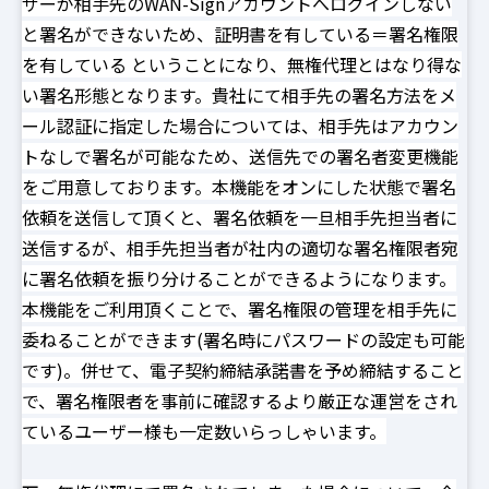
ザーが相手先のWAN-Signアカウントへログインしない
と署名ができないため、証明書を有している＝署名権限
を有している ということになり、無権代理とはなり得な
い署名形態となります。貴社にて相手先の署名方法をメ
ール認証に指定した場合については、相手先はアカウン
トなしで署名が可能なため、送信先での署名者変更機能
をご用意しております。本機能をオンにした状態で署名
依頼を送信して頂くと、署名依頼を一旦相手先担当者に
送信するが、相手先担当者が社内の適切な署名権限者宛
に署名依頼を振り分けることができるようになります。
本機能をご利用頂くことで、署名権限の管理を相手先に
委ねることができます(署名時にパスワードの設定も可能
です)。併せて、電子契約締結承諾書を予め締結すること
で、署名権限者を事前に確認するより厳正な運営をされ
ているユーザー様も一定数いらっしゃいます。