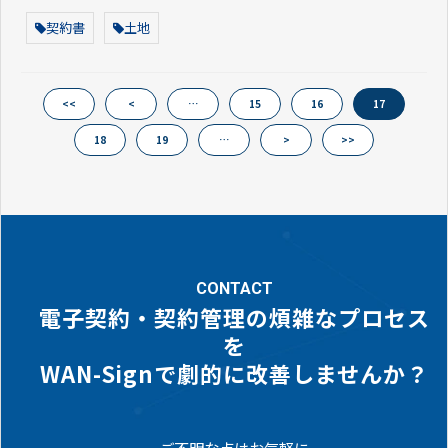
契約書
土地
<<
<
…
15
16
17
18
19
…
>
>>
CONTACT
電子契約・契約管理の煩雑なプロセス
を
WAN-Signで劇的に改善しませんか？