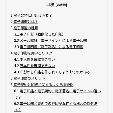
目次
[非表示]
1.
電子契約に印鑑は必要？
2.
電子印鑑とは？
3.
電子印鑑の種類
3.1.
電子印影（画像化した印影）
3.2.
メール認証（電子サイン）による電子印鑑
3.3.
電子証明書（電子署名）による電子印鑑
4.
電子印影を用いるリスク
4.1.
本人性を確認できない
4.2.
原本性を確認できない
4.3.
印影から印鑑を作られてしまうおそれがある
5.
電子印鑑のメリット
6.
電子契約と印鑑に関するよくある疑問
6.1.
電子印鑑と電子契約、電子署名、電子サインの違い
は？
6.2.
電子印鑑と書面での押印が混在する場合の対処法
は？