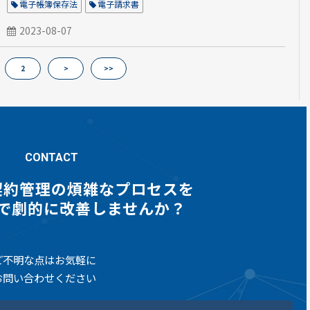
電子帳簿保存法
電子請求書
2023-08-07
2
>
>>
CONTACT
契約管理の煩雑なプロセスを
gnで劇的に改善しませんか？
ご不明な点はお気軽に
お問い合わせください