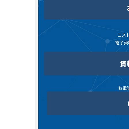
コス
電子契
資
お電