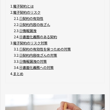
1.
電子契約とは
2.
電子契約のリスク
2.1.
①契約の有効性
2.2.
②契約内容の改ざん
2.3.
③情報漏洩
2.4.
④書面化義務のある契約
3.
電子契約のリスク対策
3.1.
①契約の有効性を保つための対策
3.2.
②契約内容改ざんの対策
3.3.
③情報漏洩の対策
3.4.
④書面化義務への対策
4.
まとめ