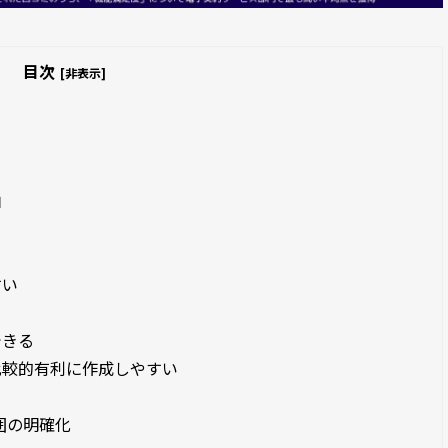
目次
[非表示]
由
ト
すい
る
できる
比較的有利に作成しやすい
範囲の明確化