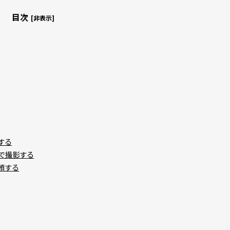
目次
[非表示]
する
で撮影する
頼する