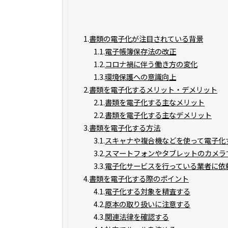
1.
書類の電子化が注目されている背景
1.1.
電子帳簿保存法の改正
1.2.
コロナ禍に伴う働き方の変化
1.3.
環境保護への意識向上
2.
書類を電子化するメリット・デメリット
2.1.
書類を電子化する主なメリット
2.2.
書類を電子化する主なデメリット
3.
書類を電子化する方法
3.1.
スキャナや複合機などを使って電子化
3.2.
スマートフォンやタブレットのカメラ
3.3.
電子化サービスを行っている業者に依
4.
書類を電子化する際のポイント
4.1.
電子化する対象を精査する
4.2.
原本の取り扱いに注意する
4.3.
関連法律を確認する