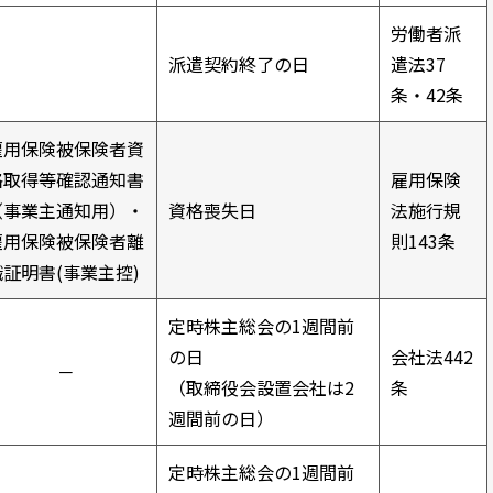
労働者派
派遣契約終了の日
遣法37
条・42条
雇用保険被保険者資
格取得等確認通知書
雇用保険
（事業主通知用）・
資格喪失日
法施行規
雇用保険被保険者離
則143条
職証明書(事業主控)
定時株主総会の1週間前
の日
会社法442
－
（取締役会設置会社は2
条
週間前の日）
定時株主総会の1週間前