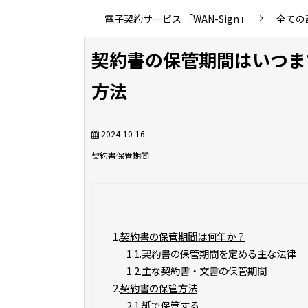
電子契約サービス 「WAN-Sign」
全ての
契約書の保管期間はいつま
方法
2024-10-16
契約書
保管期間
1.
契約書の保管期間は何年か？
1.1.
契約書の保管期間を定める主な法律
1.2.
主な契約書・文書の保管期間
2.
契約書の保管方法
2.1.
紙で保管する