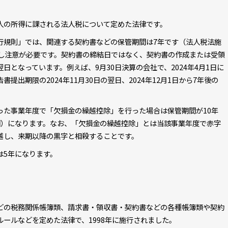
人の所得に課される法人税について定めた法律です。
行規則」では、関連する契約書などの保管期間は7年です（法人税法施
少し注意が必要です。契約書の締結日ではなく、契約書の作成または受領
となっています。例えば、9月30日決算の会社で、2024年4月1日に
出期限の2024年11月30日の翌日、2024年12月1日から7年後の
った事業年度で「欠損金の繰越控除」を行った場合は保管期間が10年
9年間）になります。なお、「欠損金の繰越控除」とは当該事業年度で赤字
越し、来期以降の黒字と相殺することです。
は5年になります。
どの税務関係帳簿類、請求書・領収書・契約書などの各種帳簿類や契約
ールなどを定めた法律で、1998年に施行されました。