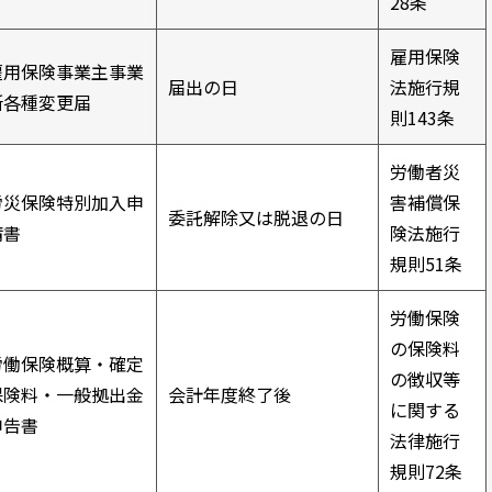
28条
雇用保険
雇用保険事業主事業
届出の日
法施行規
所各種変更届
則143条
労働者災
労災保険特別加入申
害補償保
委託解除又は脱退の日
請書
険法施行
規則51条
労働保険
の保険料
労働保険概算・確定
の徴収等
保険料・一般拠出金
会計年度終了後
に関する
申告書
法律施行
規則72条