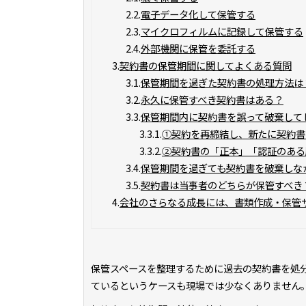
2.2.
電子データ化して保管する
2.3.
マイクロフィルムに記録して保管する
2.4.
外部機関に保管を委託する
3.
契約書の保管期間に関してよくある質問
3.1.
保管期間を過ぎた契約書の処理方法は
3.2.
永久に保管すべき契約書はある？
3.3.
保管期間内に契約書を誤って破棄して
3.3.1.
①契約を再締結し、新たに契約書
3.3.2.
②契約書の「正本」「認証のある
3.4.
保管期間を過ぎても契約書を破棄しな
3.5.
契約書は当事者のどちらが保管すべき
4.
会社のさらなる成長には、書類作成・保管
保管スペースを整理するために過去の契約書を処
ているというケースも現場では少なくありません