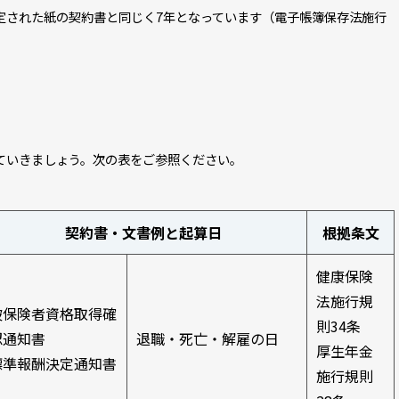
定された紙の契約書と同じく7年となっています（電子帳簿保存法施行
ていきましょう。次の表をご参照ください。
契約書・文書例と起算日
根拠条文
健康保険
法施行規
被保険者資格取得確
則34条
認通知書
退職・死亡・解雇の日
厚生年金
標準報酬決定通知書
施行規則