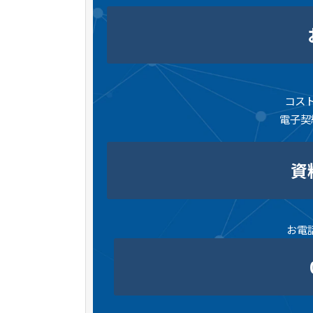
コス
電子契
資
お電