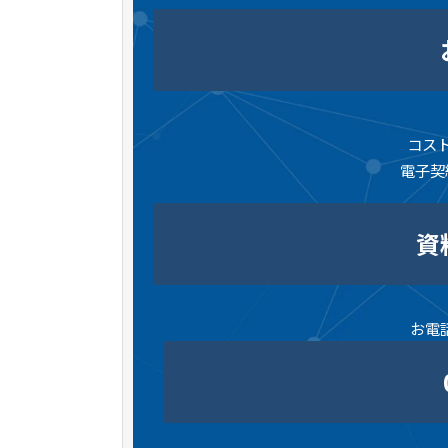
コス
電子契
資
お電