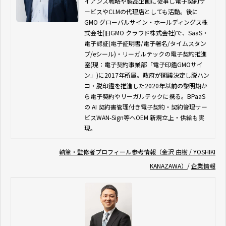
イアンス戦略や製品企画に従事し電子契約サ
ービスやCLMの代理店としても活動。後に
GMO グローバルサイン・ホールディングス株
式会社(旧GMO クラウド株式会社)で、SaaS・
電子認証(電子証明書/電子署名/タイムスタン
プ/eシール)・リーガルテックの電子契約推進
室(現：電子契約事業部「電子印鑑GMOサイ
ン」)に2017年所属。政府が閣議決定し脱ハン
コ・脱印鑑を推進した2020年以前の黎明期か
ら電子契約やリーガルテックに携る。BPaaS
の AI 契約書管理付き電子契約・契約管理サー
ビスWAN-Sign等へOEM 新規立上・供給も実
現。
執筆・監修者プロフィール参考情報（金沢 由樹 / YOSHIKI
KANAZAWA）
/
企業情報