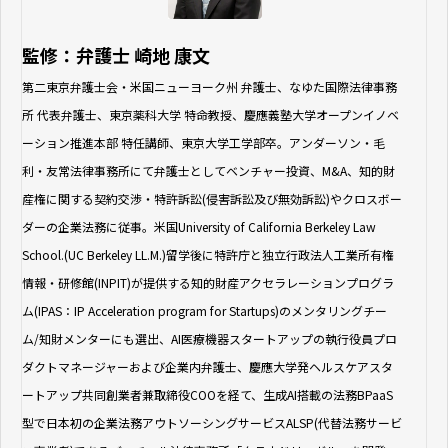
監修：弁護士 崎地 康文
第二東京弁護士会・米国ニューヨーク州 弁護士、なゆた国際法律事務
所 代表弁護士、東京薬科大学 特命教授、慶應義塾大学オープンイノベ
ーション推進本部 特任講師、東京大学工学部卒。アンダーソン・毛
利・友常法律事務所にて弁護士としてベンチャー投資、M&A、知的財
産権に関する契約交渉・特許訴訟(侵害訴訟及び無効訴訟)やクロスボー
ダーの企業法務に従事。米国University of California Berkeley Law
School.(UC Berkeley LL.M.)留学後に特許庁と独立行政法人工業所有権
情報・研修館(INPIT)が提供する知的財産アクセラレーションプログラ
ム(IPAS：IP Acceleration program for Startups)のメンタリングチー
ム/知財メンターにも選出、AI医療機器スタートアップの執行役員プロ
ダクトマネージャーおよび企業内弁護士、慶應大学発ヘルスケアスタ
ートアップ共同創業者兼取締役COOを経て、生成AI搭載の法務BPaaS
型で日本初の企業法務アウトソーシングサービスALSP(代替法務サービ