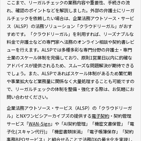
ここまで、リーガルチェックの業務内容や重要性、手続きの流
れ、確認のポイントなどを解説しました。外部の弁護士にリーガ
ルチェックを依頼したい場合は、企業法務アウトソース・サービ
ス（ALSP）の法務ソリューション「クラウドリーガル」がおす
すめです。「クラウドリーガル」を利用すれば、リーズナブルな
料金で弁護士などの専門家へ法務のオンライン相談や契約書レビ
ューを行えます。ALSPでは多種多彩な専門分野の弁護士・専門
士業のスケール体制を完備しており、原則1営業日以内に的確な
アドバイスが提供されるため、スムーズな問題解決が期待できる
でしょう。また、ALSPであればスケール体制があるため繁忙期
や事業拡大など業務量に関係なく大量処理することも可能ですの
で、リーガルチェックの体制を整備・強化する際は、お気軽にお
問い合わせください。
企業法務アウトソース・サービス（ALSP）の「クラウドリーガ
ル」とNXワンビシアーカイブズの提供する
電子契約
・契約管理
サービス「
WAN-Sign
」や「AI契約管理」「機密文書保管」「電
子化(スキャン代行)」「機密書類抹消」「電子帳簿保存」「契約
事務BPOサービス」と組合せることで法務DXの最大化を実現し