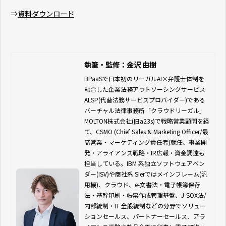
⇒
資料ダウンロード
執筆・監修：金沢 由樹
BPaaSで日本初のリーガルAI×弁護士体制を
融合した企業法務アウトソーシングサービス 
ALSP(代替法務サービスプロバイダー)である
バーチャル法律事務所「クラウドリーガル」
MOLTON株式会社(旧a23s)で戦略営業顧問を経
て、CSMO (Chief Sales & Marketing Officer/最
高営業・マーケティング責任者)就任、事業開
発・アライアンス戦略・IR広報・資金調達も
担当している。IBM 系独立ソフトウェアベン
ダー(ISV)や商社系 SIerではメインフレーム(汎
用機)、クラウド、e-文書法・電子帳簿保存
法・基幹印刷・帳票作成管理基盤、J-SOX法/
内部統制・IT 全般統制などの分野でソリュー
ションセールス、パートナーセールス、アラ