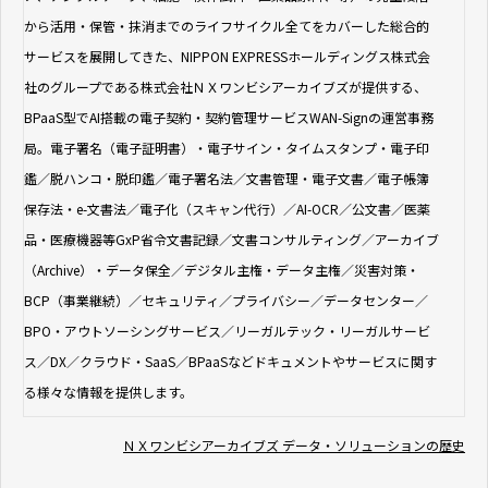
から活用・保管・抹消までのライフサイクル全てをカバーした総合的
サービスを展開してきた、NIPPON EXPRESSホールディングス株式会
社のグループである株式会社ＮＸワンビシアーカイブズが提供する、
BPaaS型でAI搭載の電子契約・契約管理サービスWAN-Signの運営事務
局。電子署名（電子証明書）・電子サイン・タイムスタンプ・電子印
鑑／脱ハンコ・脱印鑑／電子署名法／文書管理・電子文書／電子帳簿
保存法・e-文書法／電子化（スキャン代行）／AI-OCR／公文書／医薬
品・医療機器等GxP省令文書記録／文書コンサルティング／アーカイブ
（Archive）・データ保全／デジタル主権・データ主権／災害対策・
BCP（事業継続）／セキュリティ／プライバシー／データセンター／
BPO・アウトソーシングサービス／リーガルテック・リーガルサービ
ス／DX／クラウド・SaaS／BPaaSなどドキュメントやサービスに関す
る様々な情報を提供します。
ＮＸワンビシアーカイブズ データ・ソリューションの歴史