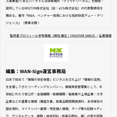
ス事業者)であるバーチャル法律事務所「クラウドリーガル」を開発・
提供しているMOLTON株式会社（旧：a23s株式会社）の代表取締役を
務める。著作『M&A、ベンチャー投資における知的財産デュー・デリ
ジェンス』（商事法務 ）
監修者プロフィール参考情報（﨑地 康文 / YASUFUMI SAKIJI）
/
企業情報
編集：WAN-Sign運営事務局
日本で初めて「情報の安全保管」ビジネスを立ち上げ「情報の活用」
を支援してきたリーディングカンパニー。情報資産管理業として、半
世紀にわたり官公庁・金融機関・医療機関・製薬業や上場企業・大手
企業などの重要な情報（機密文書、医薬品開発関連資料、永年保存の
歴史資料、マイナンバー書類・特定個人情報、テープ等の記録メディ
ア、デジタルデータ、細胞・検体試料・医薬品原料、等）の発生段階