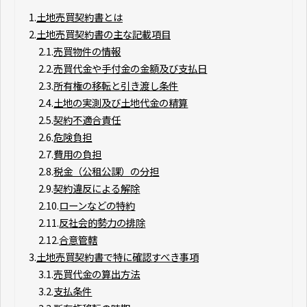
1.
土地売買契約書とは
2.
土地売買契約書の主な記載項目
2.1.
売買物件の情報
2.2.
売買代金や手付金の金額及び支払日
2.3.
所有権の移転と引き渡し条件
2.4.
土地の実測及び土地代金の精算
2.5.
契約不適合責任
2.6.
危険負担
2.7.
費用の負担
2.8.
税金（公租公課）の分担
2.9.
契約違反による解除
2.10.
ローンなどの特約
2.11.
反社会的勢力の排除
2.12.
合意管轄
3.
土地売買契約書で特に確認すべき事項
3.1.
売買代金の算出方法
3.2.
支払条件