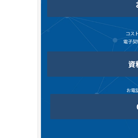
コス
電子契
資
お電