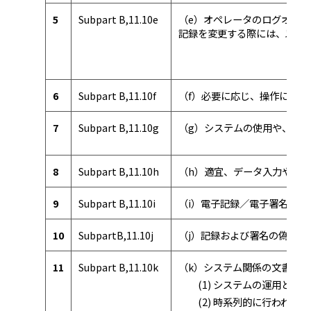
5
Subpart B,11.10e
（e）オペレータのログオン
記録を変更する際には、以前
6
Subpart B,11.10f
（f）必要に応じ、操作に関
7
Subpart B,11.10g
（g）システムの使用や、記
8
Subpart B,11.10h
（h）適宜、データ入力や操
9
Subpart B,11.10i
（i）電子記録／電子署名シ
10
SubpartB,11.10j
（j）記録および署名の偽造
11
Subpart B,11.10k
（k）システム関係の文書化
(1) システムの運用と維
(2) 時系列的に行われる