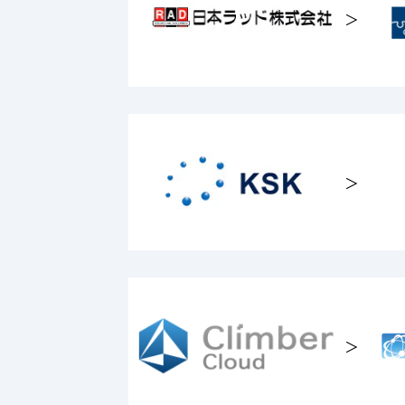
＞
＞
＞