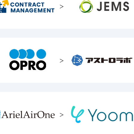
＞
＞
＞