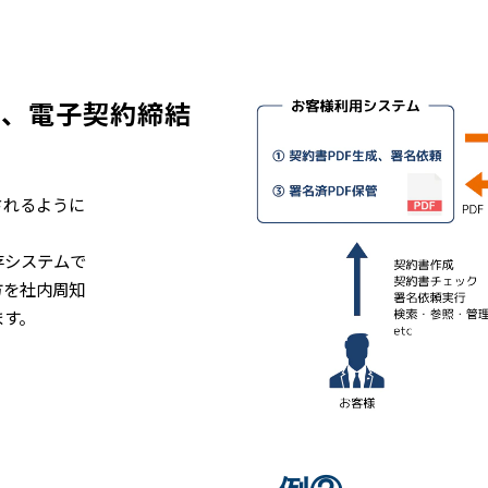
て、電子契約締結
されるように
、
存システムで
方を社内周知
ます。