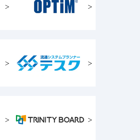
＞
＞
＞
＞
＞
＞